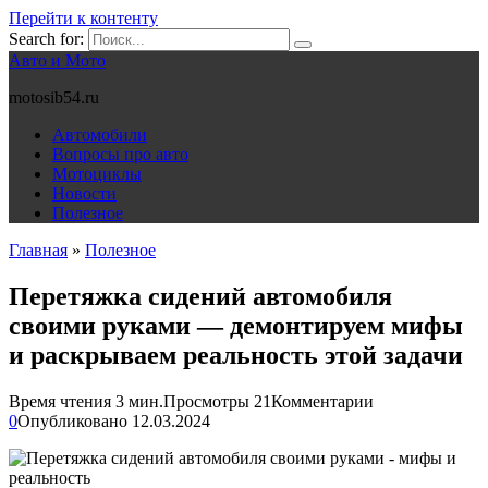
Перейти к контенту
Search for:
Авто и Мото
motosib54.ru
Автомобили
Вопросы про авто
Мотоциклы
Новости
Полезное
Главная
»
Полезное
Перетяжка сидений автомобиля
своими руками — демонтируем мифы
и раскрываем реальность этой задачи
Время чтения
3 мин.
Просмотры
21
Комментарии
0
Опубликовано
12.03.2024