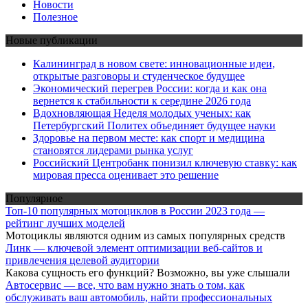
Новости
Полезное
Новые публикации
Калининград в новом свете: инновационные идеи,
открытые разговоры и студенческое будущее
Экономический перегрев России: когда и как она
вернется к стабильности к середине 2026 года
Вдохновляющая Неделя молодых ученых: как
Петербургский Политех объединяет будущее науки
Здоровье на первом месте: как спорт и медицина
становятся лидерами рынка услуг
Российский Центробанк понизил ключевую ставку: как
мировая пресса оценивает это решение
Популярное
Топ-10 популярных мотоциклов в России 2023 года —
рейтинг лучших моделей
Мотоциклы являются одним из самых популярных средств
Линк — ключевой элемент оптимизации веб-сайтов и
привлечения целевой аудитории
Какова сущность его функций? Возможно, вы уже слышали
Автосервис — все, что вам нужно знать о том, как
обслуживать ваш автомобиль, найти профессиональных