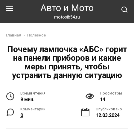
Перейти
Авто и Мото
к
контенту
motosib54.ru
Главная
»
Полезное
Почему лампочка «АБС» горит
на панели приборов и какие
меры принять, чтобы
устранить данную ситуацию
Время чтения
Просмотры
9 мин.
14
Комментарии
Опубликовано
0
12.03.2024