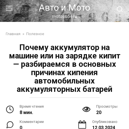
Перейти
Авто и Мото
к
контенту
motosib54.ru
Главная
»
Полезное
Почему аккумулятор на
машине или на зарядке кипит
— разбираемся в основных
причинах кипения
автомобильных
аккумуляторных батарей
Время чтения
Просмотры
8 мин.
20
Комментарии
Опубликовано
0
12.03.2024