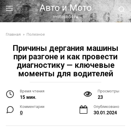
Перейти
Авто и Мото
к
контенту
motosib54.ru
Главная
»
Полезное
Причины дергания машины
при разгоне и как провести
диагностику — ключевые
моменты для водителей
Время чтения
Просмотры
15 мин.
23
Комментарии
Опубликовано
0
30.01.2024