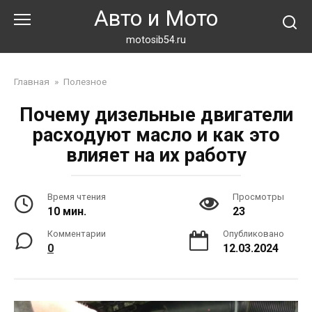
Перейти
Авто и Мото
к
контенту
motosib54.ru
Главная
»
Полезное
Почему дизельные двигатели
расходуют масло и как это
влияет на их работу
Время чтения
Просмотры
10 мин.
23
Комментарии
Опубликовано
0
12.03.2024