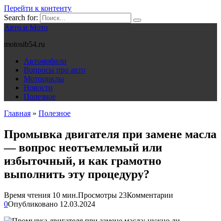
Перейти к контенту
Search for:
Авто и Мото
motosib54.ru
Автомобили
Вопросы про авто
Мотоциклы
Новости
Полезное
Главная
»
Полезное
Промывка двигателя при замене масла
— вопрос неотъемлемый или
избыточный, и как грамотно
выполнить эту процедуру?
Время чтения
10 мин.
Просмотры
23
Комментарии
0
Опубликовано
12.03.2024