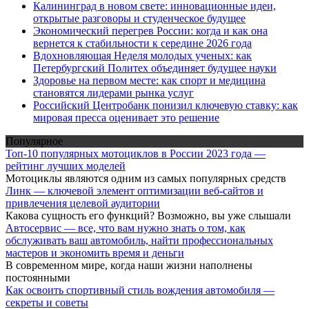
Калининград в новом свете: инновационные идеи,
открытые разговоры и студенческое будущее
Экономический перегрев России: когда и как она
вернется к стабильности к середине 2026 года
Вдохновляющая Неделя молодых ученых: как
Петербургский Политех объединяет будущее науки
Здоровье на первом месте: как спорт и медицина
становятся лидерами рынка услуг
Российский Центробанк понизил ключевую ставку: как
мировая пресса оценивает это решение
Популярное
Топ-10 популярных мотоциклов в России 2023 года —
рейтинг лучших моделей
Мотоциклы являются одним из самых популярных средств
Линк — ключевой элемент оптимизации веб-сайтов и
привлечения целевой аудитории
Какова сущность его функций? Возможно, вы уже слышали
Автосервис — все, что вам нужно знать о том, как
обслуживать ваш автомобиль, найти профессиональных
мастеров и экономить время и деньги
В современном мире, когда наши жизни наполнены
постоянными
Как освоить спортивный стиль вождения автомобиля —
секреты и советы