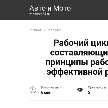
Перейти
Авто и Мото
к
контенту
motosib54.ru
Главная
»
Полезное
Рабочий цик
составляющие
принципы рабо
эффективной 
Время чтения
Просмотры
6 мин.
5