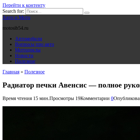
Перейти к контенту
Search for:
Авто и Мото
motosib54.ru
Автомобили
Вопросы про авто
Мотоциклы
Новости
Полезное
Главная
»
Полезное
Радиатор печки Авенсис — полное руко
Время чтения
15 мин.
Просмотры
19
Комментарии
0
Опубликова