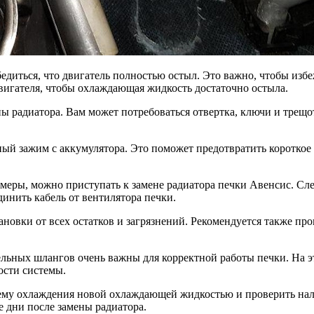
диться, что двигатель полностью остыл. Это важно, чтобы избе
двигателя, чтобы охлаждающая жидкость достаточно остыла.
 радиатора. Вам может потребоваться отвертка, ключи и трещот
ый зажим с аккумулятора. Это поможет предотвратить короткое
е меры, можно приступать к замене радиатора печки Авенсис. С
динить кабель от вентилятора печки.
тановки от всех остатков и загрязнений. Рекомендуется также п
ельных шлангов очень важны для корректной работы печки. На э
ости системы.
тему охлаждения новой охлаждающей жидкостью и проверить нал
 дни после замены радиатора.