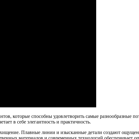
тов, которые способны удовлетворить самые разнообразные пот
етает в себе элегантность и практичность.
осхищение. Плавные линии и изысканные детали создают ощущен
ственных материалов и современных технологий обеспечивает о