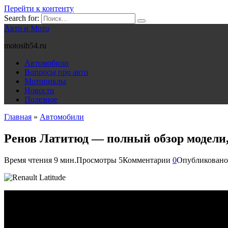
Перейти к контенту
Search for:
Авто и Мото
motosib54.ru
Автомобили
Вопросы про авто
Мотоциклы
Новости
Полезное
Главная
»
Автомобили
Ренов Латитюд — полный обзор модели,
Время чтения
9 мин.
Просмотры
5
Комментарии
0
Опубликовано