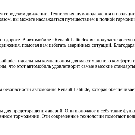
ом городском движении. Технология шумоподавления и изоляции
зом, вы можете наслаждаться путешествием в полной гармонии
 на дороге. В автомобиле «Renault Latitude» вы получаете дост
вижения, помогая вам избегать аварийных ситуаций. Благодаря 
Latitude» идеальным компаньоном для максимального комфорта и
рены, что этот автомобиль удовлетворит самые высокие стандар
 безопасности автомобиля Renault Latitude, которая обеспечива
 для предотвращения аварий. Они включают в себя такие функц
ренном торможении. Эти современные технологии помогают вод