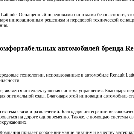
 Latitude. Оснащенный передовыми системами безопасности, эт
одаря инновационным решениям и передовой технической оснаще
ния.
омфортабельных автомобилей бренда Re
ередовые технологии, использованные в автомобиле Renault La
опасности.
e, является интеллектуальная система управления. Благодаря пе
для оптимальной езды. Благодаря этой инновации автомобиль с
ая система связи и развлечений. Благодаря интеграции высокока
оваться на дороге одновременно. Также, с помощью системы свя
и окружающих.
. Компания придаёт особое внимание дизайну и качеству материа