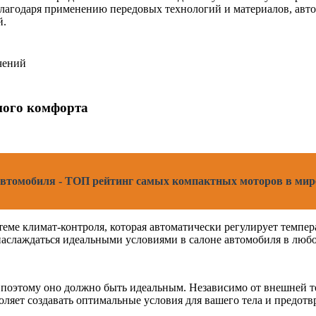
 Благодаря применению передовых технологий и материалов, авт
й.
чений
ного комфорта
 автомобиля - ТОП рейтинг самых компактных моторов в мир
 климат-контроля, которая автоматически регулирует температу
аслаждаться идеальными условиями в салоне автомобиля в любое
 поэтому оно должно быть идеальным. Независимо от внешней т
ляет создавать оптимальные условия для вашего тела и предотв