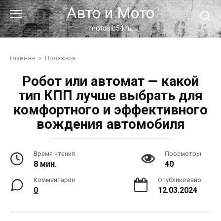
Перейти
Авто и Мото
к
контенту
motosib54.ru
Главная
»
Полезное
Робот или автомат — какой
тип КПП лучше выбрать для
комфортного и эффективного
вождения автомобиля
Время чтения
Просмотры
8 мин.
40
Комментарии
Опубликовано
0
12.03.2024