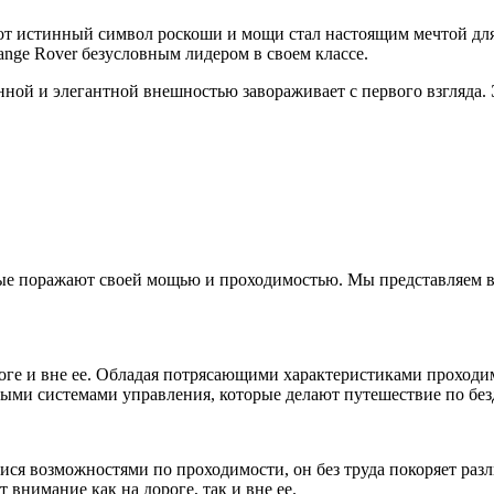
Этот истинный символ роскоши и мощи стал настоящим мечтой дл
nge Rover безусловным лидером в своем классе.
нной и элегантной внешностью завораживает с первого взгляда. 
е поражают своей мощью и проходимостью. Мы представляем ва
роге и вне ее. Обладая потрясающими характеристиками проходи
ыми системами управления, которые делают путешествие по бе
мися возможностями по проходимости, он без труда покоряет раз
внимание как на дороге, так и вне ее.