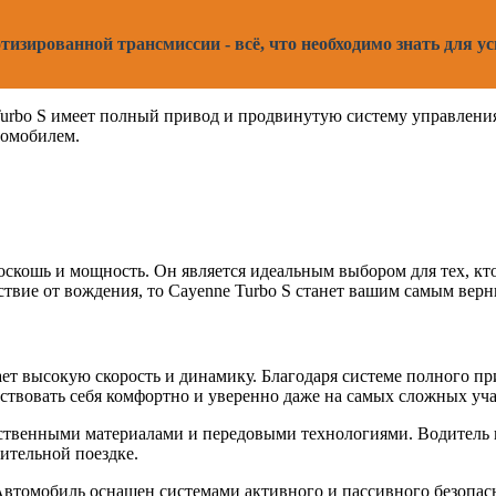
отизированной трансмиссии - всё, что необходимо знать для 
urbo S имеет полный привод и продвинутую систему управления
томобилем.
 роскошь и мощность. Он является идеальным выбором для тех, 
ьствие от вождения, то Cayenne Turbo S станет вашим самым вер
 высокую скорость и динамику. Благодаря системе полного при
вствовать себя комфортно и уверенно даже на самых сложных уча
ственными материалами и передовыми технологиями. Водитель 
тельной поездке.
Автомобиль оснащен системами активного и пассивного безопас