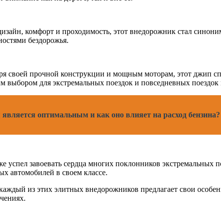
дизайн, комфорт и проходимость, этот внедорожник стал синони
ностями бездорожья.
даря своей прочной конструкции и мощным моторам, этот джип 
ым выбором для экстремальных поездок и повседневных поездок 
 является оптимальным и как оно влияет на расход бензина?
же успел завоевать сердца многих поклонников экстремальных п
ых автомобилей в своем классе.
аждый из этих элитных внедорожников предлагает свои особенн
чениях.