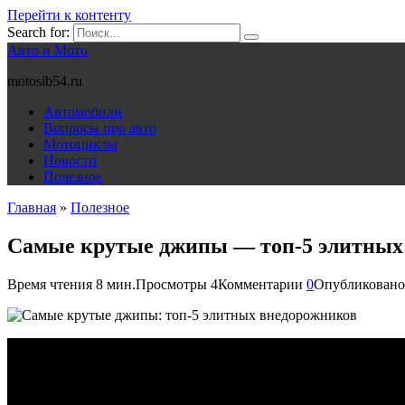
Перейти к контенту
Search for:
Авто и Мото
motosib54.ru
Автомобили
Вопросы про авто
Мотоциклы
Новости
Полезное
Главная
»
Полезное
Самые крутые джипы — топ-5 элитных
Время чтения
8 мин.
Просмотры
4
Комментарии
0
Опубликовано