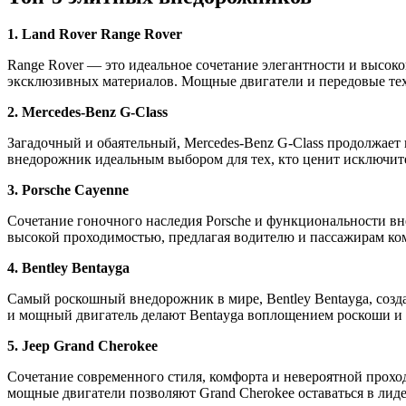
1. Land Rover Range Rover
Range Rover — это идеальное сочетание элегантности и высо
эксклюзивных материалов. Мощные двигатели и передовые тех
2. Mercedes-Benz G-Class
Загадочный и обаятельный, Mercedes-Benz G-Class продолжает
внедорожник идеальным выбором для тех, кто ценит исключите
3. Porsche Cayenne
Сочетание гоночного наследия Porsche и функциональности в
высокой проходимостью, предлагая водителю и пассажирам ко
4. Bentley Bentayga
Самый роскошный внедорожник в мире, Bentley Bentayga, созд
и мощный двигатель делают Bentayga воплощением роскоши и 
5. Jeep Grand Cherokee
Сочетание современного стиля, комфорта и невероятной прохо
мощные двигатели позволяют Grand Cherokee оставаться в лид