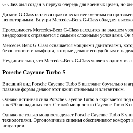
G-Class был создан в первую очередь для военных целей, но б
Дизайн G-Class остается практически неизменным на протяже
неповторимым. Внутри Mercedes-Benz G-Class обладает высок
Проходимость Mercedes-Benz G-Class находится на высшем уро
внедорожник справляется с самыми сложными условиями. Он м
Mercedes-Benz G-Class оснащается мощными двигателями, кот
безопасности и комфорта, которые делают его удобным и наде
Неудивительно, что Mercedes-Benz G-Class является одним из
Porsche Cayenne Turbo S
Внешний вид Porsche Cayenne Turbo S выглядит брутально и а
плавные формы делают этот джип стильным и элегантным.
Однако истинная сила Porsche Cayenne Turbo S скрывается по
как 670 лошадиных сил. С такой мощностью Cayenne Turbo S спо
Однако не только мощность делает Porsche Cayenne Turbo S 
технологиями. Эргономичные сиденья обеспечивают комфорт и 
индустрии.