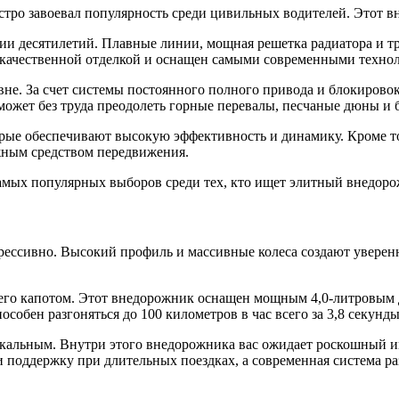
ыстро завоевал популярность среди цивильных водителей. Этот 
нии десятилетий. Плавные линии, мощная решетка радиатора и 
окачественной отделкой и оснащен самыми современными техно
вне. За счет системы постоянного полного привода и блокиров
ожет без труда преодолеть горные перевалы, песчаные дюны и 
орые обеспечивают высокую эффективность и динамику. Кроме 
жным средством передвижения.
 самых популярных выборов среди тех, кто ищет элитный внедор
грессивно. Высокий профиль и массивные колеса создают уверен
д его капотом. Этот внедорожник оснащен мощным 4,0-литровым
собен разгоняться до 100 километров в час всего за 3,8 секунды
уникальным. Внутри этого внедорожника вас ожидает роскошный 
поддержку при длительных поездках, а современная система ра