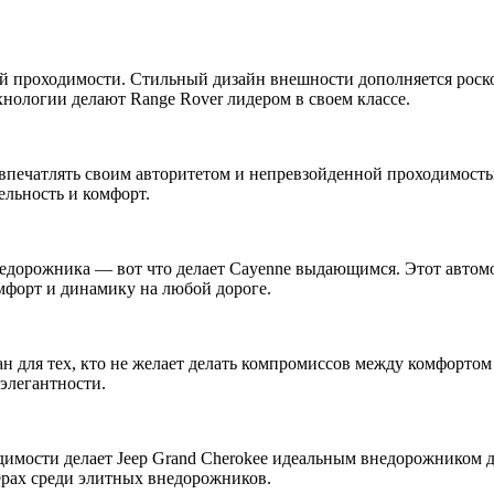
кой проходимости. Стильный дизайн внешности дополняется рос
нологии делают Range Rover лидером в своем классе.
 впечатлять своим авторитетом и непревзойденной проходимость
льность и комфорт.
недорожника — вот что делает Cayenne выдающимся. Этот автом
мфорт и динамику на любой дороге.
ан для тех, кто не желает делать компромиссов между комфорт
элегантности.
димости делает Jeep Grand Cherokee идеальным внедорожником д
ерах среди элитных внедорожников.