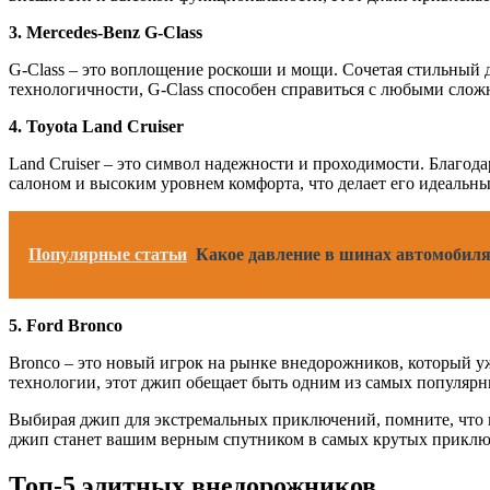
3. Mercedes-Benz G-Class
G-Class – это воплощение роскоши и мощи. Сочетая стильный 
технологичности, G-Class способен справиться с любыми слож
4. Toyota Land Cruiser
Land Cruiser – это символ надежности и проходимости. Благо
салоном и высоким уровнем комфорта, что делает его идеальн
Популярные статьи
Какое давление в шинах автомобиля
5. Ford Bronco
Bronco – это новый игрок на рынке внедорожников, который у
технологии, этот джип обещает быть одним из самых популярн
Выбирая джип для экстремальных приключений, помните, что к
джип станет вашим верным спутником в самых крутых приклю
Топ-5 элитных внедорожников