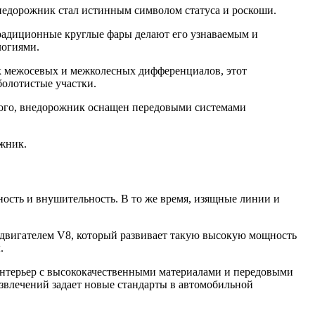
внедорожник стал истинным символом статуса и роскоши.
традиционные круглые фары делают его узнаваемым и
логиями.
ок межосевых и межколесных дифференциалов, этот
болотистые участки.
того, внедорожник оснащен передовыми системами
ожник.
ность и внушительность. В то же время, изящные линии и
 двигателем V8, который развивает такую высокую мощность
.
интерьер с высококачественными материалами и передовыми
звлечений задает новые стандарты в автомобильной