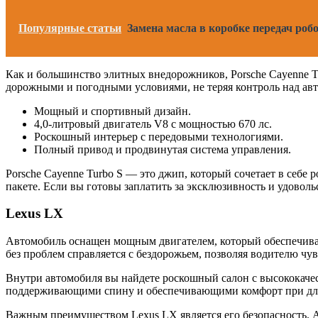
Популярные статьи
Замена масла в коробке передач роб
Как и большинство элитных внедорожников, Porsche Cayenne T
дорожными и погодными условиями, не теряя контроль над ав
Мощный и спортивный дизайн.
4,0-литровый двигатель V8 с мощностью 670 лс.
Роскошный интерьер с передовыми технологиями.
Полный привод и продвинутая система управления.
Porsche Cayenne Turbo S — это джип, который сочетает в себе
пакете. Если вы готовы заплатить за эксклюзивность и удовол
Lexus LX
Автомобиль оснащен мощным двигателем, который обеспечивает
без проблем справляется с бездорожьем, позволяя водителю чу
Внутри автомобиля вы найдете роскошный салон с высококаче
поддерживающими спину и обеспечивающими комфорт при дли
Важным преимуществом Lexus LX является его безопасность. 