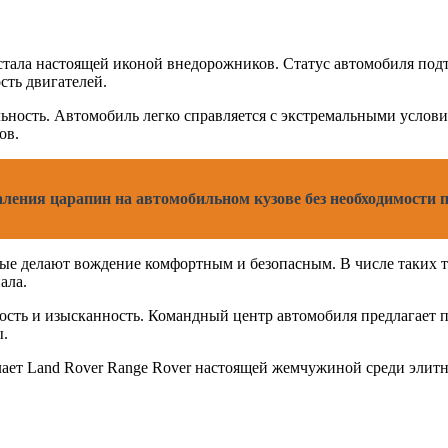
 стала настоящей иконой внедорожников. Статус автомобиля под
сть двигателей.
льность. Автомобиль легко справляется с экстремальными услов
ов.
ления царапин на автомобильном кузове без необходимости 
ые делают вождение комфортным и безопасным. В числе таких т
ала.
ость и изысканность. Командный центр автомобиля предлагает 
ы.
лает Land Rover Range Rover настоящей жемчужиной среди элит