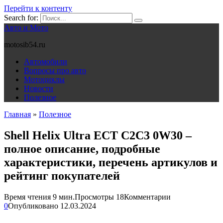
Перейти к контенту
Search for:
Авто и Мото
motosib54.ru
Автомобили
Вопросы про авто
Мотоциклы
Новости
Полезное
Главная
»
Полезное
Shell Helix Ultra ECT C2C3 0W30 –
полное описание, подробные
характеристики, перечень артикулов и
рейтинг покупателей
Время чтения
9 мин.
Просмотры
18
Комментарии
0
Опубликовано
12.03.2024