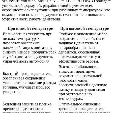
экономить топливо. Shell Helix Ultra ECT C2C3 0W30 обладает
уникальной формулой, разработанной с учетом всех
особенностей эксплуатации при различных температурах, что
помогает снизить износ, улучшить смазывание и повысить
эффективность работы двигателя.
При низкой температуре
При высокой температуре
Великолепная текучесть при
Стойкое к окислению масло
низких температурах
сохраняет свои свойства и
позволяет обеспечить
защищает двигатель от
надежный запуск двигателя,
нагарообразования и
снизить износ и продлить срок
депозитов, обеспечивая
службы двигателя, улучшить
оптимальную чистоту и
управляемость автомобиля.
эффективность работы.
Высокая стабильность
вязкости гарантирует
Быстрый прогрев двигателя,
сохранение оптимальной
обеспечивая сохранение
плотности масла,
мощности и снижение расхода
обеспечивающей надежную
топлива, улучшает процесс
смазку и защиту двигателя
ускорения.
при экстремальных
температурах.
Усиленная защитная пленка
Оптимальное снижение
предотвращает износ и
трения и износа двигателя