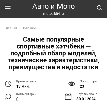
Перейти
Авто и Мото
к
контенту
motosib54.ru
Главная
»
Полезное
Самые популярные
спортивные хэтчбеки —
подробный обзор моделей,
технические характеристики,
преимущества и недостатки
Время чтения
Просмотры
13 мин.
23
Комментарии
Опубликовано
0
30.01.2024