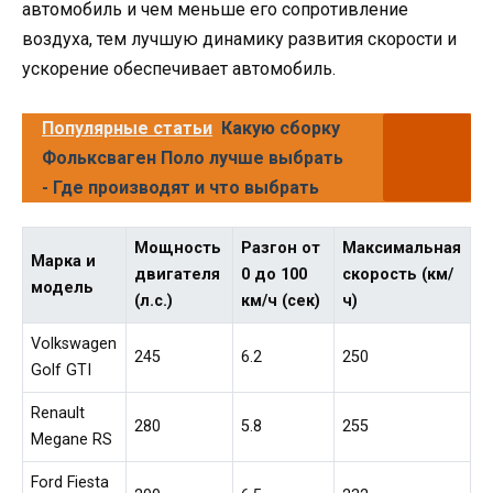
автомобиль и чем меньше его сопротивление
воздуха, тем лучшую динамику развития скорости и
ускорение обеспечивает автомобиль.
Популярные статьи
Какую сборку
Фольксваген Поло лучше выбрать
- Где производят и что выбрать
Мощность
Разгон от
Максимальная
Марка и
двигателя
0 до 100
скорость (км/
модель
(л.с.)
км/ч (сек)
ч)
Volkswagen
245
6.2
250
Golf GTI
Renault
280
5.8
255
Megane RS
Ford Fiesta