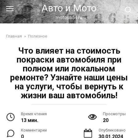
Перейти
Авто и Мото
к
контенту
motosib54.ru
Главная
»
Полезное
Что влияет на стоимость
покраски автомобиля при
полном или локальном
ремонте? Узнайте наши цены
на услуги, чтобы вернуть к
жизни ваш автомобиль!
Время чтения
Просмотры
13 мин.
20
Комментарии
Опубликовано
0
30.01.2024