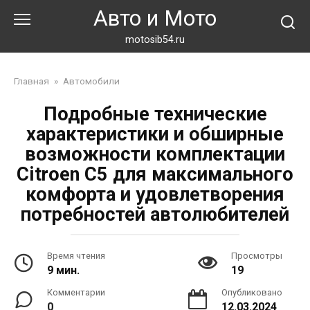
Перейти
Авто и Мото
к
контенту
motosib54.ru
Главная
»
Автомобили
Подробные технические
характеристики и обширные
возможности комплектации
Citroen C5 для максимального
комфорта и удовлетворения
потребностей автолюбителей
Время чтения
Просмотры
9 мин.
19
Комментарии
Опубликовано
0
12.03.2024