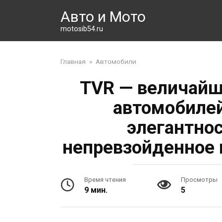
Перейти
Авто и Мото
к
контенту
motosib54.ru
Главная
»
Автомобили
TVR — величайш
автомобиле
элегантно
непревзойденное 
Время чтения
Просмотры
9 мин.
5