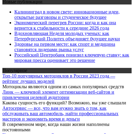
Новые публикации
Калининград в новом свете: инновационные идеи,
открытые разговоры и студенческое будущее
Экономический перегрев России: когда и как она
вернется к стабильности к середине 2026 года
Вдохновляющая Неделя молодых ученых: как
Петербургский Политех объединяет будущее науки
Здоровье на первом месте: как спорт и медицина
становятся лидерами рынка услуг
Российский Центробанк понизил ключевую ставку: как
мировая пресса оценивает это решение
Популярное
Топ-10 популярных мотоциклов в России 2023 года —
рейтинг лучших моделей
Мотоциклы являются одним из самых популярных средств
Линк — ключевой элемент оптимизации веб-сайтов и
привлечения целевой аудитории
Какова сущность его функций? Возможно, вы уже слышали
Автосервис — все, что вам нужно знать о том, как
обслуживать ваш автомобиль, найти профессиональных
мастеров и экономить время и деньги
В современном мире, когда наши жизни наполнены
постоянными