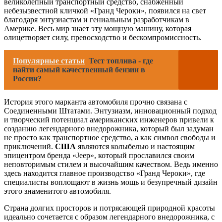
великолепный транспортный средство, снабженный
небезызвестной кличкой «Гранд Чероки», появился на свет
благодаря энтузиастам и гениальным разработчикам в
Америке. Весь мир знает эту мощную машину, которая
олицетворяет силу, превосходство и бескомпромиссность.
Популярные статьи
Тест топлива - где
найти самый качественный бензин в
России?
История этого марканта автомобиля прочно связана с
Соединенными Штатами. Энтузиазм, инновационный подход
и творческий потенциал американских инженеров привели к
созданию легендарного внедорожника, который был задуман
не просто как транспортное средство, а как символ свободы и
приключений.
США
являются колыбелью и настоящим
эпицентром бренда «Jeep», который прославился своим
неповторимым стилем и высочайшим качеством. Ведь именно
здесь находится главное производство «Гранд Чероки», где
специалисты воплощают в жизнь мощь и безупречный дизайн
этого знаменитого автомобиля.
Страна долгих просторов и потрясающей природной красоты
идеально сочетается с образом легендарного внедорожника, с