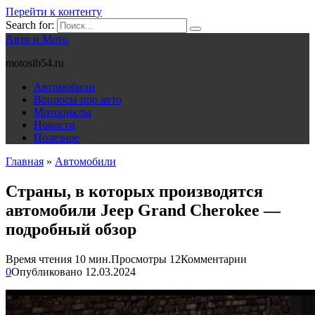
Перейти к контенту
Search for:
Авто и Мото
motosib54.ru
Автомобили
Вопросы про авто
Мотоциклы
Новости
Полезное
Главная
»
Автомобили
Страны, в которых производятся
автомобили Jeep Grand Cherokee —
подробный обзор
Время чтения
10 мин.
Просмотры
12
Комментарии
0
Опубликовано
12.03.2024