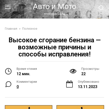
Перейти
Авто и Мото
к
контенту
motosib54.ru
Главная
»
Полезное
Высокое сгорание бензина —
возможные причины и
способы исправления!
Время чтения
Просмотры
12 мин.
22
Комментарии
Опубликовано
0
13.11.2023