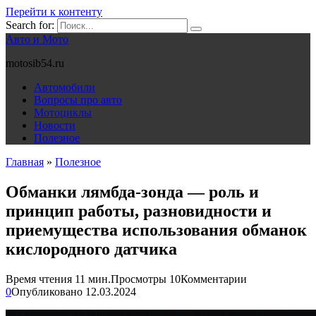
Перейти к контенту
Search for:
Авто и Мото
motosib54.ru
Автомобили
Вопросы про авто
Мотоциклы
Новости
Полезное
Главная
»
Полезное
Обманки лямбда-зонда — роль и
принцип работы, разновидности и
приемущества использования обманок
кислородного датчика
Время чтения
11 мин.
Просмотры
10
Комментарии
0
Опубликовано
12.03.2024