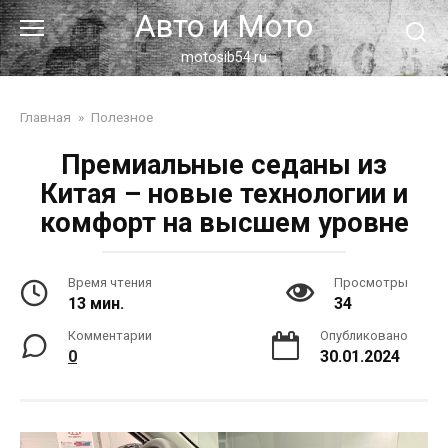
Перейти
Авто и Мото
к
контенту
motosib54.ru
Главная
»
Полезное
Премиальные седаны из
Китая – новые технологии и
комфорт на высшем уровне
Время чтения
Просмотры
13 мин.
34
Комментарии
Опубликовано
0
30.01.2024